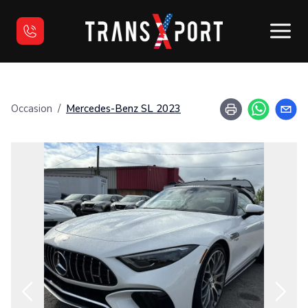
Accueil
Occasion
/
Mercedes-Benz
SL
2023
Occasion
Vendre votre véhicule
Financement
Nous joindre
English